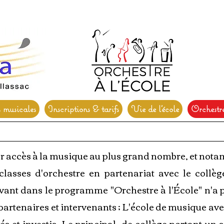
s musicales
Inscriptions & tarifs
Vie de l'école
Orchestre
er accès à la musique au plus grand nombre, et not
classes d'orchestre en partenariat avec le coll
rivant dans le programme "Orchestre à l'École" n'a p
artenaires et intervenants ; L'école de musique av
s et investis, Le principal de collège portant un s