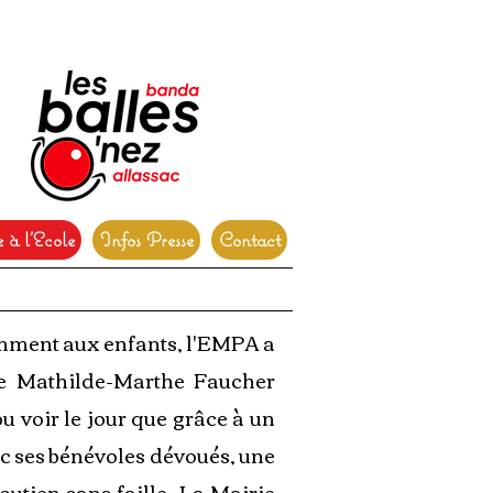
 à l'Ecole
Infos Presse
Contact
amment aux enfants, l'EMPA a
ège Mathilde-Marthe Faucher
u voir le jour que grâce à un
ec ses bénévoles dévoués, une
outien sans faille, La Mairie