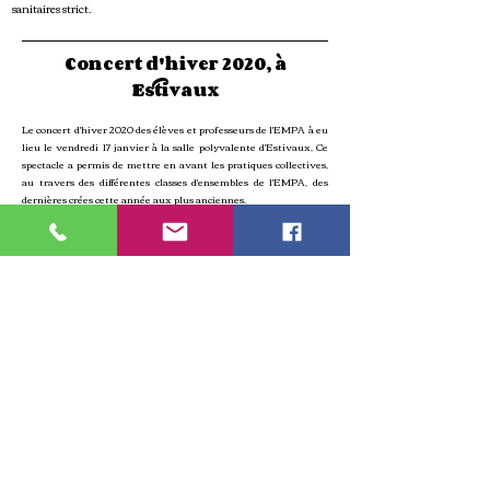
sanitaires strict.
Concert d'hiver 2020, à
Estivaux
Le concert d'hiver 2020 des élèves et professeurs de l'EMPA à eu
lieu le vendredi 17 janvier à la salle polyvalente d'Estivaux, Ce
spectacle a permis de mettre en avant les pratiques collectives,
au travers des différentes classes d'ensembles de l'EMPA, des
dernières crées cette année aux plus anciennes.
Concert d'été 2019, en plein air et